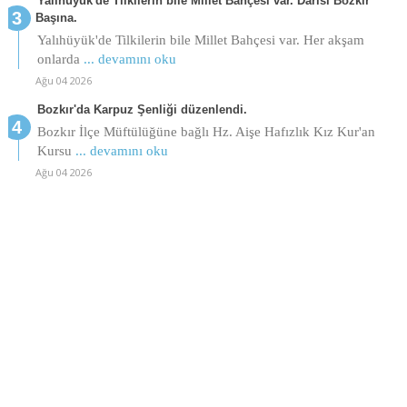
Yalıhüyük'de Tilkilerin bile Millet Bahçesi var. Darısı Bozkır
Başına.
Yalıhüyük'de Tilkilerin bile Millet Bahçesi var. Her akşam
onlarda
... devamını oku
Ağu 04 2026
Bozkır'da Karpuz Şenliği düzenlendi.
Bozkır İlçe Müftülüğüne bağlı Hz. Aişe Hafızlık Kız Kur'an
Kursu
... devamını oku
Ağu 04 2026