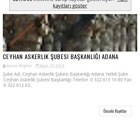
kayıtları göster
CEYHAN ASKERLIK ŞUBESI BAŞKANLIĞI ADANA
Kurum Bilgileri
Mart 19, 2019
Şube Adı :Ceyhan Askerlik Şubesi Başkanlığı Adana Yetkili Şube
:Ceyhan Askerlik Şubesi Başkanlığı Telefon :0 322 613 10 80 Fax
:0 322 612 63...
Önceki Kayıtlar