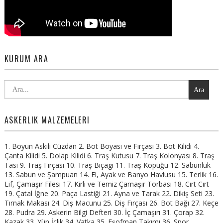
KURUM ARA
Ara
ASKERLIK MALZEMELERI
1. Boyun Askılı Cüzdan 2. Bot Boyası ve Fırçası 3. Bot Kilidi 4.
Çanta Kilidi 5. Dolap Kilidi 6. Traş Kutusu 7. Traş Kolonyası 8. Traş
Tası 9. Traş Fırçası 10. Traş Bıçagı 11. Traş Köpüğü 12. Sabunluk
13. Sabun ve Şampuan 14. El, Ayak ve Banyo Havlusu 15. Terlik 16.
Lif, Çamaşır Filesi 17. Kirli ve Temiz Çamaşır Torbası 18. Cırt Cırt
19. Çatal İğne 20. Paça Lastiği 21. Ayna ve Tarak 22. Dikiş Seti 23.
Tırnak Makası 24. Diş Macunu 25. Diş Fırçası 26. Bot Bağı 27. Keçe
28. Pudra 29. Askerin Bilgi Defteri 30. İç Çamaşırı 31. Çorap 32.
Kazak 33. Yün İçlik 34. Vatka 35. Eşofman Takımı 36. Spor