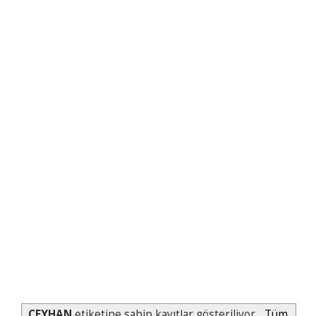
CEYHAN
etiketine sahip kayıtlar gösteriliyor.
Tüm