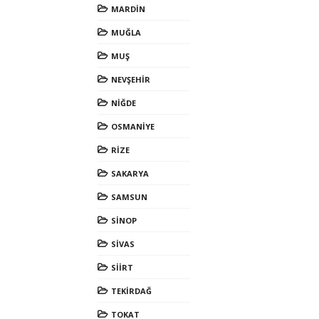
MARDİN
MUĞLA
MUŞ
NEVŞEHİR
NİĞDE
OSMANİYE
RİZE
SAKARYA
SAMSUN
SİNOP
SİVAS
SİİRT
TEKİRDAĞ
TOKAT