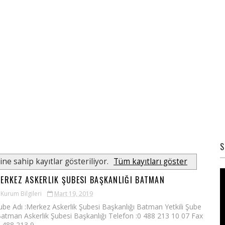
S
ine sahip kayıtlar gösteriliyor.
Tüm kayıtları göster
ERKEZ ASKERLIK ŞUBESI BAŞKANLIĞI BATMAN
Kurum Bilgileri
Mart 19, 2019
ube Adı :Merkez Askerlik Şubesi Başkanlığı Batman Yetkili Şube
Batman Askerlik Şubesi Başkanlığı Telefon :0 488 213 10 07 Fax
0 488 213 9...