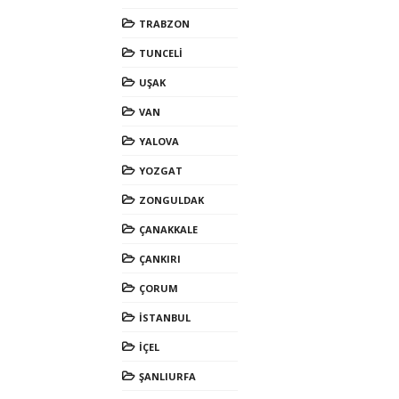
TRABZON
TUNCELİ
UŞAK
VAN
YALOVA
YOZGAT
ZONGULDAK
ÇANAKKALE
ÇANKIRI
ÇORUM
İSTANBUL
İÇEL
ŞANLIURFA