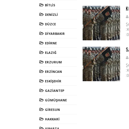
BİTLİS
K
DENİZLİ
Ş
DÜZCE
:
DİYARBAKIR
:
EDİRNE
S
ELAZIĞ
ERZURUM
Ş
:
ERZİNCAN
:
ESKİŞEHİR
GAZİANTEP
GÜMÜŞHANE
GİRESUN
HAKKARİ
ISPARTA