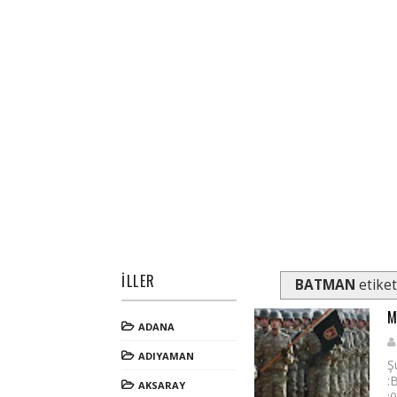
İLLER
BATMAN
etiket
M
ADANA
ADIYAMAN
Ş
:
AKSARAY
: