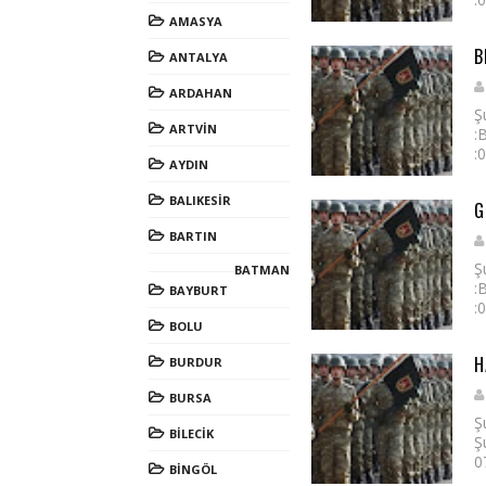
AMASYA
B
ANTALYA
ARDAHAN
Ş
ARTVİN
:
:
AYDIN
BALIKESİR
G
BARTIN
Ş
BATMAN
:
BAYBURT
:
BOLU
H
BURDUR
BURSA
Ş
BİLECİK
Ş
0
BİNGÖL