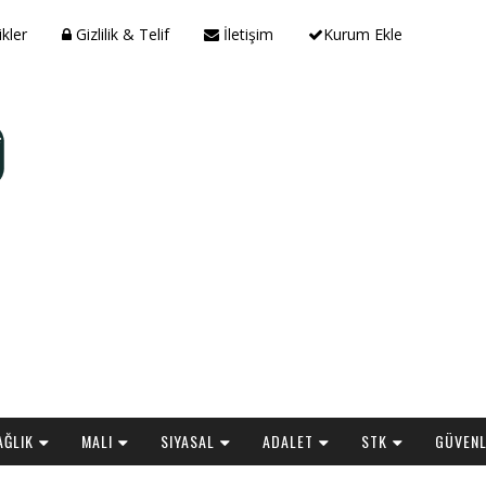
ikler
Gizlilik & Telif
İletişim
Kurum Ekle
AĞLIK
MALI
SIYASAL
ADALET
STK
GÜVENL