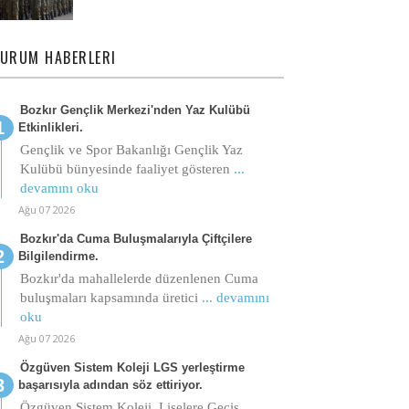
URUM HABERLERI
Bozkır Gençlik Merkezi'nden Yaz Kulübü
Etkinlikleri.
Gençlik ve Spor Bakanlığı Gençlik Yaz
Kulübü bünyesinde faaliyet gösteren
...
devamını oku
Ağu 07 2026
Bozkır'da Cuma Buluşmalarıyla Çiftçilere
Bilgilendirme.
Bozkır'da mahallelerde düzenlenen Cuma
buluşmaları kapsamında üretici
... devamını
oku
Ağu 07 2026
Özgüven Sistem Koleji LGS yerleştirme
başarısıyla adından söz ettiriyor.
Özgüven Sistem Koleji, Liselere Geçiş