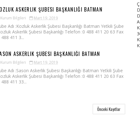
Ç
OZLUK ASKERLIK ŞUBESI BAŞKANLIĞI BATMAN
D
D
Kurum Bilgileri
Mart 19, 2019
A
ube Adı :Kozluk Askerlik Şubesi Başkanlığı Batman Yetkili Şube
K
Kozluk Askerlik Şubesi Başkanlığı Telefon :0 488 411 20 63 Fax
3
0 488 411 3...
K
K
ASON ASKERLIK ŞUBESI BAŞKANLIĞI BATMAN
Kurum Bilgileri
Mart 19, 2019
ube Adı :Sason Askerlik Şubesi Başkanlığı Batman Yetkili Şube
Kozluk Askerlik Şubesi Başkanlığı Telefon :0 488 411 20 63 Fax
0 488 411 33...
Önceki Kayıtlar