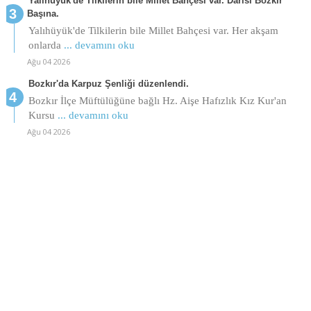
Yalıhüyük'de Tilkilerin bile Millet Bahçesi var. Darısı Bozkır
Başına.
Yalıhüyük'de Tilkilerin bile Millet Bahçesi var. Her akşam
onlarda
... devamını oku
Ağu 04 2026
Bozkır'da Karpuz Şenliği düzenlendi.
Bozkır İlçe Müftülüğüne bağlı Hz. Aişe Hafızlık Kız Kur'an
Kursu
... devamını oku
Ağu 04 2026