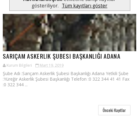
gösteriliyor.
Tüm kayıtları göster
SARIÇAM ASKERLIK ŞUBESI BAŞKANLIĞI ADANA
Kurum Bilgileri
Mart 19, 2019
Şube Adı :Sarıçam Askerlik Şubesi Başkanlığı Adana Yetkili Şube
:Yüreğir Askerlik Şubesi Başkanlığı Telefon :0 322 344 41 41 Fax
:0 322 344 ...
Önceki Kayıtlar