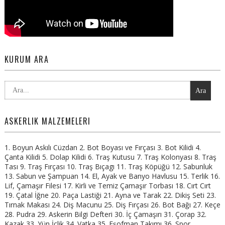
KURUM ARA
Ara
ASKERLIK MALZEMELERI
1. Boyun Askılı Cüzdan 2. Bot Boyası ve Fırçası 3. Bot Kilidi 4.
Çanta Kilidi 5. Dolap Kilidi 6. Traş Kutusu 7. Traş Kolonyası 8. Traş
Tası 9. Traş Fırçası 10. Traş Bıçagı 11. Traş Köpüğü 12. Sabunluk
13. Sabun ve Şampuan 14. El, Ayak ve Banyo Havlusu 15. Terlik 16.
Lif, Çamaşır Filesi 17. Kirli ve Temiz Çamaşır Torbası 18. Cırt Cırt
19. Çatal İğne 20. Paça Lastiği 21. Ayna ve Tarak 22. Dikiş Seti 23.
Tırnak Makası 24. Diş Macunu 25. Diş Fırçası 26. Bot Bağı 27. Keçe
28. Pudra 29. Askerin Bilgi Defteri 30. İç Çamaşırı 31. Çorap 32.
Kazak 33. Yün İçlik 34. Vatka 35. Eşofman Takımı 36. Spor