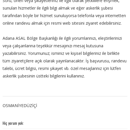
Soru, öneri veya şikayetleriniz ile ilgili olarak yetkililere erişmek,
sunulan hizmetler ile ilgili bilgi almak ve eğer askerlik şubesi
tarafından böyle bir hizmet sunuluyorsa telefonla veya internetten
online randevu almak için resmi web sitesini ziyaret edebilirsiniz.
Adana ASAL Bölge Başkanlığı ile ilgili yorumlarınızı, eleştirilerinizi
veya çalışanlarına teşekkür mesajınızı mesaj kutusuna
yazabilirsiniz. Yorumunuz; isminiz ve kişisel bilgileriniz ile birlikte
tüm ziyaretçilere açık olarak yayınlanacaktır. İş başvurusu, randevu
talebi, ücret bilgisi, resmi şikayet vb. özel mesajlarınız için lütfen
askerlik şubesinin üstteki bilgilerini kullanınız.
OSMANİYEDÜZİÇİ
Hiç yorum yok: