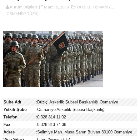
Kurum Bilgileri
Mart 19, 2019
DÜZİÇİ
,
OSMANİYE
,
OSMANİYEDÜZİÇİ
Şube Adı
:Düziçi Askerlik Şubesi Başkanlığı Osmaniye
Yetkili Şube
:Osmaniye Askerlik Şubesi Başkanlığı
Telefon
:0 328 814 11 02
Fax
:0 328 813 74 39
Adres
:Selimiye Mah. Musa Şahın Bulvarı 80100 Osmaniye
Web Sitesi
:https://www.tsk.tr/