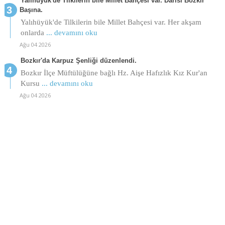
Yalıhüyük'de Tilkilerin bile Millet Bahçesi var. Darısı Bozkır
Başına.
Yalıhüyük'de Tilkilerin bile Millet Bahçesi var. Her akşam
onlarda
... devamını oku
Ağu 04 2026
Bozkır'da Karpuz Şenliği düzenlendi.
Bozkır İlçe Müftülüğüne bağlı Hz. Aişe Hafızlık Kız Kur'an
Kursu
... devamını oku
Ağu 04 2026