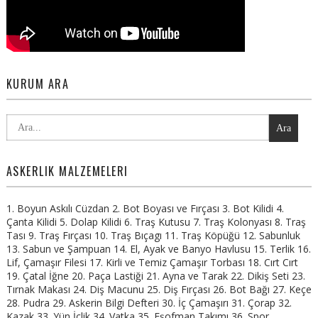
KURUM ARA
Ara
ASKERLIK MALZEMELERI
1. Boyun Askılı Cüzdan 2. Bot Boyası ve Fırçası 3. Bot Kilidi 4.
Çanta Kilidi 5. Dolap Kilidi 6. Traş Kutusu 7. Traş Kolonyası 8. Traş
Tası 9. Traş Fırçası 10. Traş Bıçagı 11. Traş Köpüğü 12. Sabunluk
13. Sabun ve Şampuan 14. El, Ayak ve Banyo Havlusu 15. Terlik 16.
Lif, Çamaşır Filesi 17. Kirli ve Temiz Çamaşır Torbası 18. Cırt Cırt
19. Çatal İğne 20. Paça Lastiği 21. Ayna ve Tarak 22. Dikiş Seti 23.
Tırnak Makası 24. Diş Macunu 25. Diş Fırçası 26. Bot Bağı 27. Keçe
28. Pudra 29. Askerin Bilgi Defteri 30. İç Çamaşırı 31. Çorap 32.
Kazak 33. Yün İçlik 34. Vatka 35. Eşofman Takımı 36. Spor