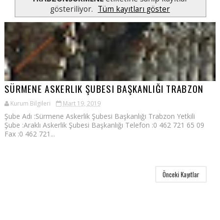
gösteriliyor.
Tüm kayıtları göster
SÜRMENE ASKERLIK ŞUBESI BAŞKANLIĞI TRABZON
Kurum Bilgileri
Mart 19, 2019
Şube Adı :Sürmene Askerlik Şubesi Başkanlığı Trabzon Yetkili
Şube :Araklı Askerlik Şubesi Başkanlığı Telefon :0 462 721 65 09
Fax :0 462 721...
Önceki Kayıtlar