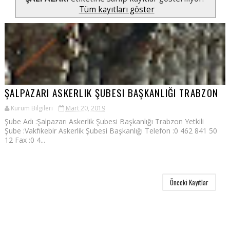
Tüm kayıtları göster
ŞALPAZARI ASKERLIK ŞUBESI BAŞKANLIĞI TRABZON
Kurum Bilgileri
Mart 20, 2019
Şube Adı :Şalpazarı Askerlik Şubesi Başkanlığı Trabzon Yetkili
Şube :Vakfıkebir Askerlik Şubesi Başkanlığı Telefon :0 462 841 50
12 Fax :0 4...
Önceki Kayıtlar