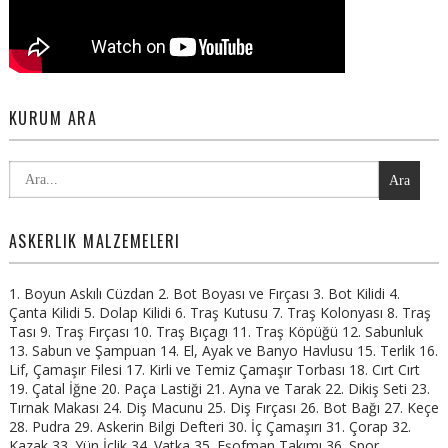
KURUM ARA
Ara
ASKERLIK MALZEMELERI
1. Boyun Askılı Cüzdan 2. Bot Boyası ve Fırçası 3. Bot Kilidi 4.
Çanta Kilidi 5. Dolap Kilidi 6. Traş Kutusu 7. Traş Kolonyası 8. Traş
Tası 9. Traş Fırçası 10. Traş Bıçagı 11. Traş Köpüğü 12. Sabunluk
13. Sabun ve Şampuan 14. El, Ayak ve Banyo Havlusu 15. Terlik 16.
Lif, Çamaşır Filesi 17. Kirli ve Temiz Çamaşır Torbası 18. Cırt Cırt
19. Çatal İğne 20. Paça Lastiği 21. Ayna ve Tarak 22. Dikiş Seti 23.
Tırnak Makası 24. Diş Macunu 25. Diş Fırçası 26. Bot Bağı 27. Keçe
28. Pudra 29. Askerin Bilgi Defteri 30. İç Çamaşırı 31. Çorap 32.
Kazak 33. Yün İçlik 34. Vatka 35. Eşofman Takımı 36. Spor