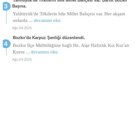
Yalıhüyük'de Tilkilerin bile Millet Bahçesi var. Darısı Bozkır
Başına.
Yalıhüyük'de Tilkilerin bile Millet Bahçesi var. Her akşam
onlarda
... devamını oku
Ağu 04 2026
Bozkır'da Karpuz Şenliği düzenlendi.
Bozkır İlçe Müftülüğüne bağlı Hz. Aişe Hafızlık Kız Kur'an
Kursu
... devamını oku
Ağu 04 2026