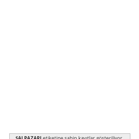
ŞALPAZARI
etiketine sahip kayıtlar gösteriliyor.